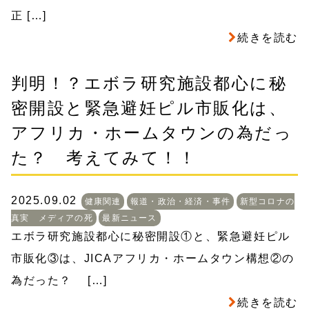
正 […]
続きを読む
判明！？エボラ研究施設都心に秘
密開設と緊急避妊ピル市販化は、
アフリカ・ホームタウンの為だっ
た？ 考えてみて！！
2025.09.02
健康関連
報道・政治・経済・事件
新型コロナの
真実 メディアの死
最新ニュース
エボラ研究施設都心に秘密開設①と、緊急避妊ピル
市販化③は、JICAアフリカ・ホームタウン構想②の
為だった？ […]
続きを読む