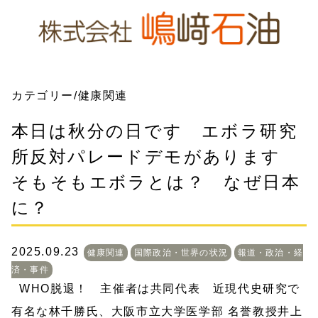
カテゴリー/健康関連
本日は秋分の日です エボラ研究
所反対パレードデモがあります
そもそもエボラとは？ なぜ日本
に？
2025.09.23
健康関連
国際政治・世界の状況
報道・政治・経
済・事件
WHO脱退！ 主催者は共同代表 近現代史研究で
有名な林千勝氏、大阪市立大学医学部 名誉教授井上