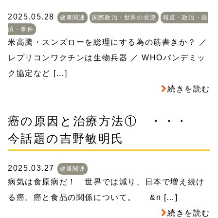
2025.05.28
健康関連
国際政治・世界の状況
報道・政治・経
済・事件
米高騰・スンズローを総理にする為の筋書きか？ ／
レプリコンワクチンは生物兵器 ／ WHOパンデミッ
ク協定など […]
続きを読む
癌の原因と治療方法① ・・・
今話題の吉野敏明氏
2025.03.27
健康関連
病気は食原病だ！ 世界では減り、日本で増え続け
る癌。癌と食品の関係について。 &n […]
続きを読む