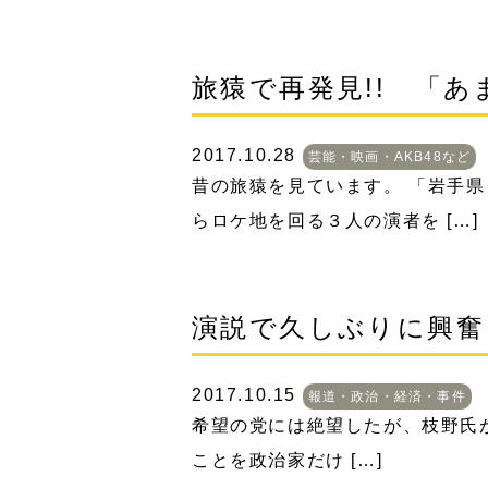
旅猿で再発見!! 「あまちゃ
2017.10.28
芸能・映画・AKB48など
昔の旅猿を見ています。 「岩手県
らロケ地を回る３人の演者を […]
演説で久しぶりに興奮
2017.10.15
報道・政治・経済・事件
希望の党には絶望したが、枝野氏
ことを政治家だけ […]