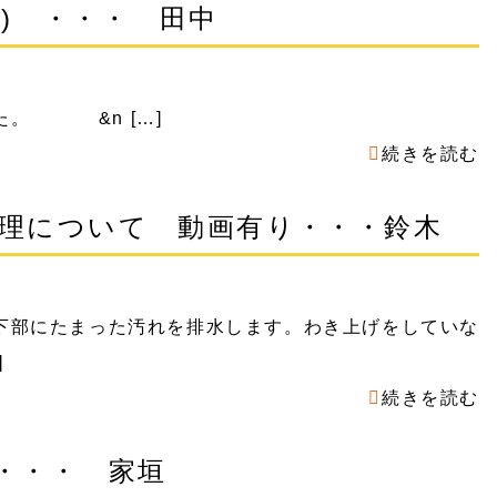
;) ・・・ 田中
た。 &n […]
続きを読む
理について 動画有り・・・鈴木
下部にたまった汚れを排水します。わき上げをしていな
]
続きを読む
・・ 家垣