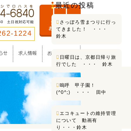
最近の投稿
さっぽろ雪まつりに行っ
:30 土日祝対応可能
てきました！ ・・・
262-1224
鈴木
日曜日は、京都日帰り旅
行でした ・・・ 鈴木
嗚呼 甲子園！
(^0^;) ・・・ 田中
エコキュートの維持管理
について 動画有
り・・・鈴木