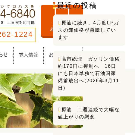
最近の投稿
原油に続き、4月度LPガ
:30 土日祝対応可能
スの卸価格が急騰してい
262-1224
ます
高市総理 ガソリン価格
約170円に抑制へ 16日
にも日本単独で石油国家
備蓄放出へ(2026年3月11
日)
原油 二週連続で大幅な
値上がりの懸念