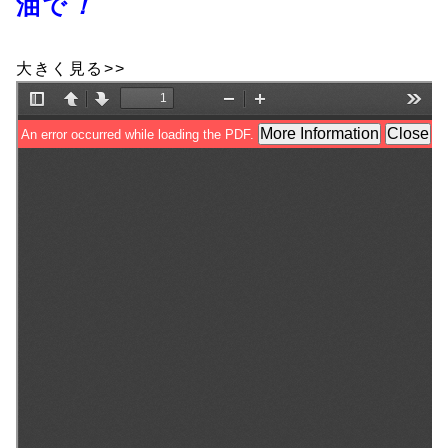
油で
！
大きく見る>>