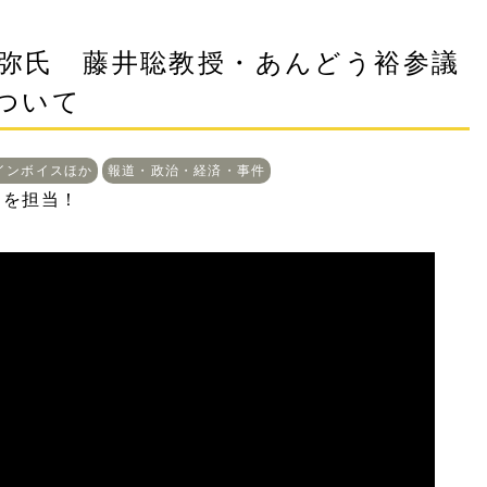
弥氏 藤井聡教授・あんどう裕参議
ついて
インボイスほか
報道・政治・経済・事件
Cを担当！