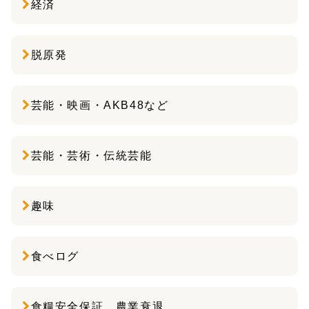
経済
脱原発
芸能・映画・AKB48など
芸能・芸術・伝統芸能
趣味
食べログ
食糧安全保証 農業衰退